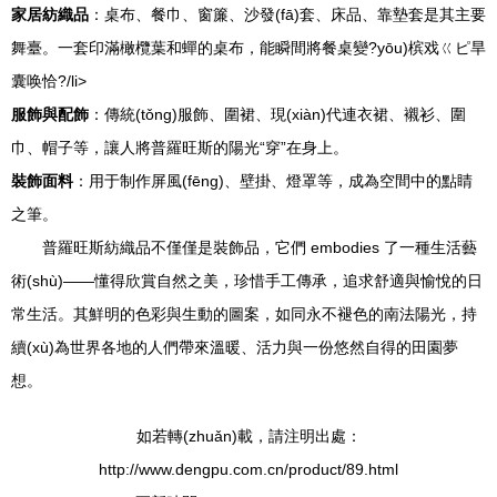
家居紡織品
：桌布、餐巾、窗簾、沙發(fā)套、床品、靠墊套是其主要
舞臺。一套印滿橄欖葉和蟬的桌布，能瞬間將餐桌變?yōu)槟戏ㄍピ旱
囊唤恰?/li>
服飾與配飾
：傳統(tǒng)服飾、圍裙、現(xiàn)代連衣裙、襯衫、圍
巾、帽子等，讓人將普羅旺斯的陽光“穿”在身上。
裝飾面料
：用于制作屏風(fēng)、壁掛、燈罩等，成為空間中的點睛
之筆。
普羅旺斯紡織品不僅僅是裝飾品，它們 embodies 了一種生活藝
術(shù)——懂得欣賞自然之美，珍惜手工傳承，追求舒適與愉悅的日
常生活。其鮮明的色彩與生動的圖案，如同永不褪色的南法陽光，持
續(xù)為世界各地的人們帶來溫暖、活力與一份悠然自得的田園夢
想。
如若轉(zhuǎn)載，請注明出處：
http://www.dengpu.com.cn/product/89.html