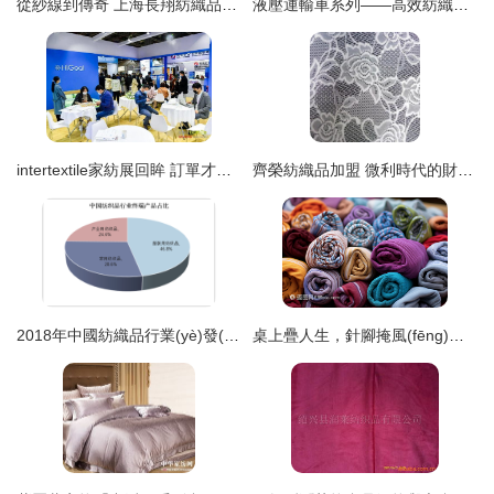
從紗線到傳奇 上海長翔紡織品的品質(zhì)征程與智慧制造
液壓運輸車系列——高效紡織品轉(zhuǎn)運的理想之選
intertextile家紡展回眸 訂單才是展會的硬通貨，聽聽專業(yè)觀眾怎么說
齊榮紡織品加盟 微利時代的財富新選擇
2018年中國紡織品行業(yè)發(fā)展現(xiàn)狀、進出口情況及國際競爭力分析
桌上疊人生，針腳掩風(fēng)霜——光影中的手工織物贊歌