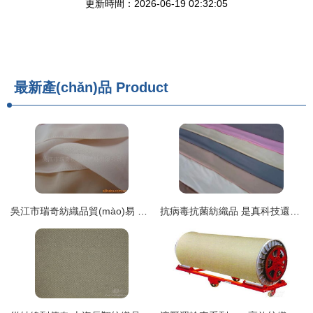
更新時間：2026-06-19 02:32:05
最新產(chǎn)品
Product
吳江市瑞奇紡織品貿(mào)易 深耕柔韌力量，織就品質(zhì)未來
抗病毒抗菌紡織品 是真科技還是虛假泡沫？