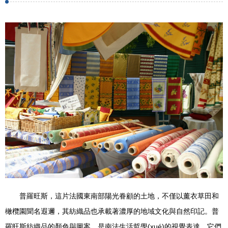
普羅旺斯，這片法國東南部陽光眷顧的土地，不僅以薰衣草田和
橄欖園聞名遐邇，其紡織品也承載著濃厚的地域文化與自然印記。普
羅旺斯紡織品的顏色與圖案，是南法生活哲學(xué)的視覺表達，它們