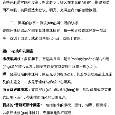
這些色彩通常飽和度高，對比鮮明，卻又在陽光的“濾鏡”下顯得和諧
而不刺眼，共同營造出歡快、明亮、充滿生命力的整體氛圍。
二、 圖案的敘事：傳統(tǒng)與生活的紋樣
普羅旺斯紡織品的圖案是其靈魂所在，每一種紋樣都講述著一個故
事，或源于自然，或來自傳統(tǒng)，或始于實用。
經(jīng)典印花圖案
：
橄欖葉與枝
：象征和平、智慧與長壽，是當?shù)剞r(nóng)業(yè)經
(jīng)濟的核心元素，圖案常以寫實或裝飾性線條呈現(xiàn)。
蟬
：普羅旺斯的幸運符，象征光明與復(fù)活，其造型是紡織品上最常
見的主題之一，多見于邊緣裝飾或中心圖案。
向日葵與薰衣草
：直接展現(xiàn)地域風(fēng)貌，常以成簇或花束形
式出現(xiàn)，帶來撲面而來的田園氣息。
百搭的“普羅旺斯小圖案”
：包括細小的橄欖、蜜蜂、蝴蝶、櫻桃等，
以散點或規(guī)律排列，充滿童趣與細膩感。