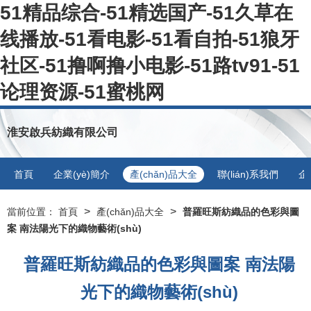
51精品综合-51精选国产-51久草在
线播放-51看电影-51看自拍-51狼牙
社区-51撸啊撸小电影-51路tv91-51
论理资源-51蜜桃网
淮安啟兵紡織有限公司
首頁
企業(yè)簡介
產(chǎn)品大全
聯(lián)系我們
企
>
>
當前位置：
首頁
產(chǎn)品大全
普羅旺斯紡織品的色彩與圖
案 南法陽光下的織物藝術(shù)
普羅旺斯紡織品的色彩與圖案 南法陽
光下的織物藝術(shù)