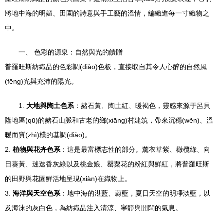
將地中海的明媚、田園的詩意與手工藝的溫情，編織進每一寸織物之
中。
一、 色彩的源泉：自然與光的饋贈
普羅旺斯紡織品的色彩調(diào)色板，直接取自其令人心醉的自然風
(fēng)光與充沛的陽光。
1.
大地與陶土色系
：赭石黃、陶土紅、暖褐色，靈感來源于呂貝
隆地區(qū)的赭石山脈和古老的鄉(xiāng)村建筑，帶來沉穩(wěn)、溫
暖而質(zhì)樸的基調(diào)。
2.
植物與花卉色系
：這是最富標志性的部分。薰衣草紫、橄欖綠、向
日葵黃、迷迭香灰綠以及桃金娘、罌粟花的粉紅與鮮紅，將普羅旺斯
的田野與花園鮮活地呈現(xiàn)在織物上。
3.
海洋與天空色系
：地中海的湛藍、蔚藍，夏日天空的明凈淡藍，以
及海沫的灰白色，為紡織品注入清涼、寧靜與開闊的氣息。