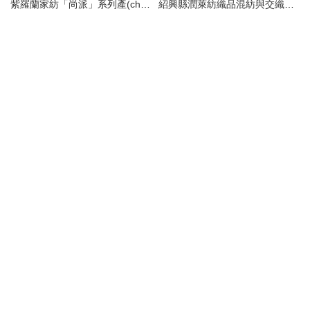
紫羅蘭家紡「尚派」系列產(chǎn)品介紹 經(jīng)典與奢華的居家美學(xué)
紹興縣潤萊紡織品混紡與交織類面料產(chǎn)品系列導(dǎo)覽